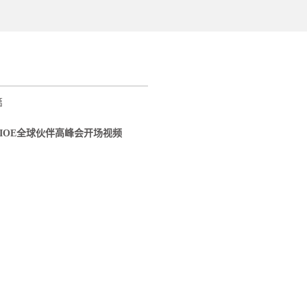
篇
3 IIOE全球伙伴高峰会开场视频