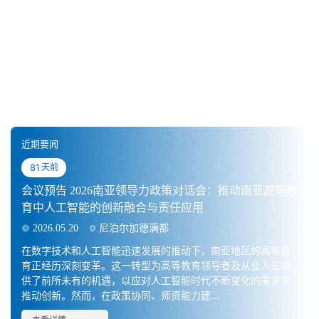
近期要闻
81
天前
会议预告 2026南亚领导力政策对话会：推动南亚高等教
育中人工智能的创新融合与责任应用
2026.05.20
尼泊尔加德满都
在数字技术和人工智能迅速发展的推动下，南亚地区的高等教
育正经历深刻变革。这一转型为高等教育领导者及从业人员提
供了前所未有的机遇，以应对人工智能时代不断变化的需求并
推动创新。然而，在政策协同、师资能力建...