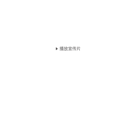
共商·共建·共享
联合国教科文组织高等教育创新中心
致力于建设全球高等教育创新的思想实验室
播放宣传片