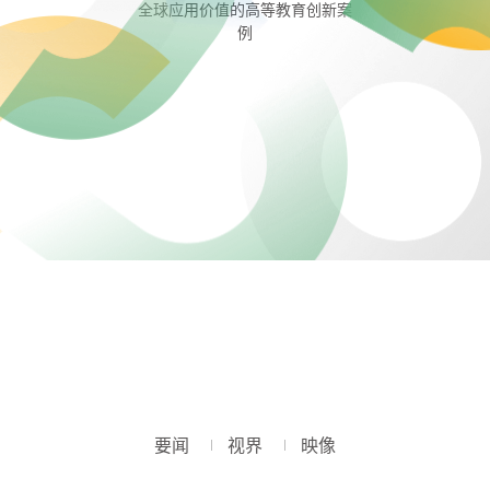
全球应用价值的高等教育创新案
IIOE高等教育数字化先锋案例奖是由创新中心设立的奖
助力发展中国家高校教育信息化改革，全面提升ICT应用能力的实践培训
例
合作的高等教育机构和企业在利用技术进步推动高等
践方面取得的成就。该奖项致力于发掘IIOE合作伙
果，并奖励在这一领域作出杰出贡献的
创新中心与多方积极拓展合作空间，促成项目落地，并通过举办或参国际性、区
域性和国家级会议，为全球伙伴及领域内专家搭建交流合作的平台，分享经验和
最佳实践，深化项目成果。
IIOE高等教育工作者数字能力微证书项
教科文组织高等教育创新中心与IIOE
制。作为一种更灵活的学习成果及能力认
建立认可度、课程内容开发与AI融合、能力框架建议等方面组建起全面
要闻
视界
映像